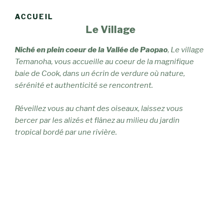
ACCUEIL
Le Village
Niché en plein coeur de la Vallée de Paopao
, Le village
Temanoha, vous accueille au coeur de la magnifique
baie de Cook, dans un écrin de verdure où nature,
sérénité et authenticité se rencontrent.
Réveillez vous au chant des oiseaux, laissez vous
bercer par les alizés et flânez au milieu du jardin
tropical bordé par une rivière.
Le village Temanoha privilégie une intégration
harmonieuse à son environnement naturel. Entre le
parfum des fleurs, la végétation luxuriante et la
douceur du climat polynésien, tout est réuni pour vivre
une expérience authentique et inoubliable.